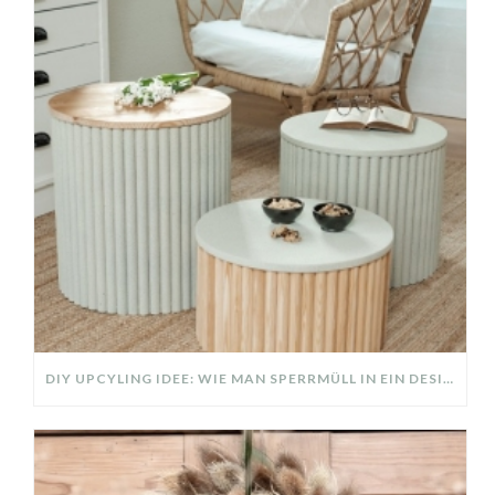
DIY UPCYLING IDEE: WIE MAN SPERRMÜLL IN EIN DESIGNER TEIL VERWANDELT