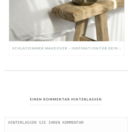
SCHLAFZIMMER MAKEOVER – INSPIRATION FÜR DEIN SCHLAFZIMMER: AUS ALT MACH NEU – HELL, GEMÜTLICH UND EINLADEND
EINEN KOMMENTAR HINTERLASSEN