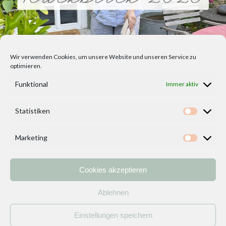
Wir verwenden Cookies, um unsere Website und unseren Service zu
optimieren.
Funktional
Immer aktiv
Statistiken
Statisti
Marketing
Marketi
Cookies akzeptieren
Home
Vorlagen
ÜBER MICH und DEKOIDEENREICH
Kontakt
Ablehnen
Impressum
/
Datenschutzerklärung
Einstellungen speichern