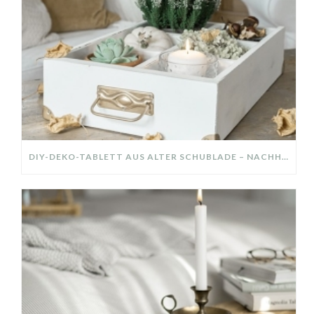
DIY-DEKO-TABLETT AUS ALTER SCHUBLADE – NACHHALTIGE HERBSTDEKO SELBER MACHEN!