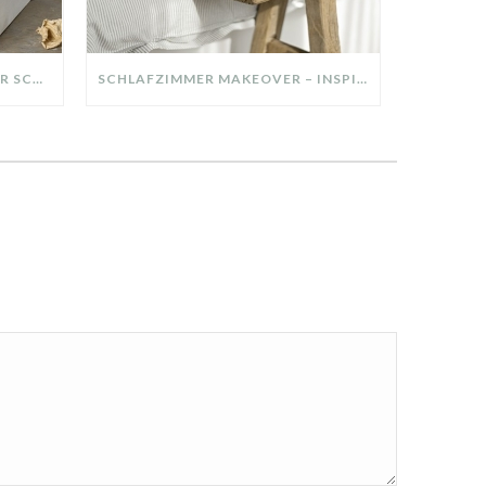
DIY-DEKO-TABLETT AUS ALTER SCHUBLADE – NACHHALTIGE HERBSTDEKO SELBER MACHEN!
SCHLAFZIMMER MAKEOVER – INSPIRATION FÜR DEIN SCHLAFZIMMER: AUS ALT MACH NEU – HELL, GEMÜTLICH UND EINLADEND