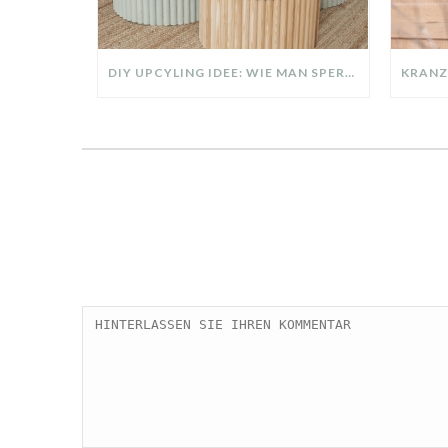
DIY UPCYLING IDEE: WIE MAN SPERRMÜLL IN EIN DESIGNER TEIL VERWANDELT