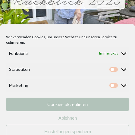
Wir verwenden Cookies, um unsere Website und unseren Service zu
optimieren.
Funktional
Immer aktiv
Statistiken
Statisti
Marketing
Marketi
Cookies akzeptieren
Home
Vorlagen
ÜBER MICH und DEKOIDEENREICH
Kontakt
Ablehnen
Impressum
/
Datenschutzerklärung
Einstellungen speichern