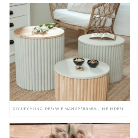
DIY UPCYLING IDEE: WIE MAN SPERRMÜLL IN EIN DESIGNER TEIL VERWANDELT