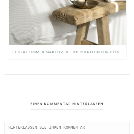
SCHLAFZIMMER MAKEOVER – INSPIRATION FÜR DEIN SCHLAFZIMMER: AUS ALT MACH NEU – HELL, GEMÜTLICH UND EINLADEND
EINEN KOMMENTAR HINTERLASSEN