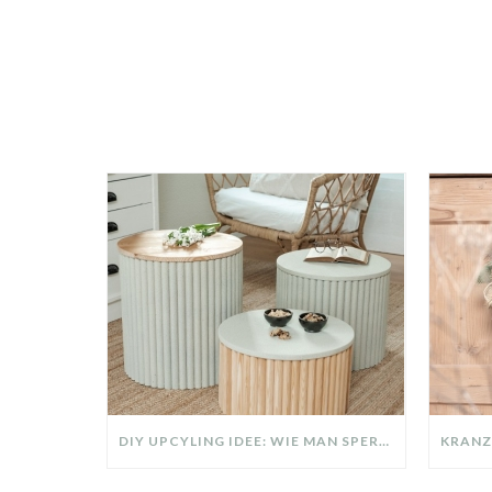
DIY UPCYLING IDEE: WIE MAN SPERRMÜLL IN EIN DESIGNER TEIL VERWANDELT