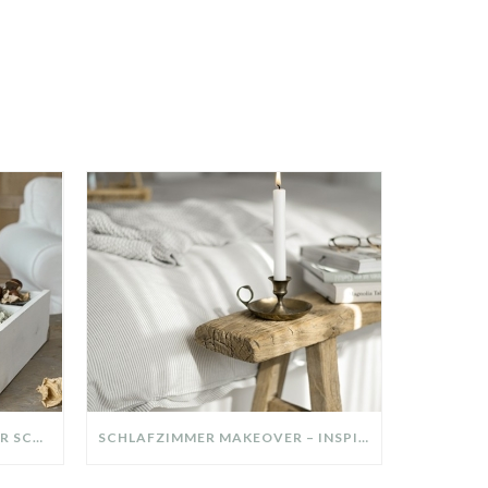
DIY-DEKO-TABLETT AUS ALTER SCHUBLADE – NACHHALTIGE HERBSTDEKO SELBER MACHEN!
SCHLAFZIMMER MAKEOVER – INSPIRATION FÜR DEIN SCHLAFZIMMER: AUS ALT MACH NEU – HELL, GEMÜTLICH UND EINLADEND