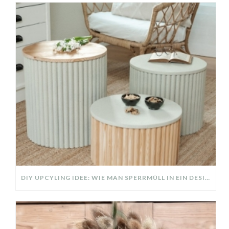
DIY UPCYLING IDEE: WIE MAN SPERRMÜLL IN EIN DESIGNER TEIL VERWANDELT