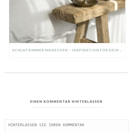
SCHLAFZIMMER MAKEOVER – INSPIRATION FÜR DEIN SCHLAFZIMMER: AUS ALT MACH NEU – HELL, GEMÜTLICH UND EINLADEND
EINEN KOMMENTAR HINTERLASSEN