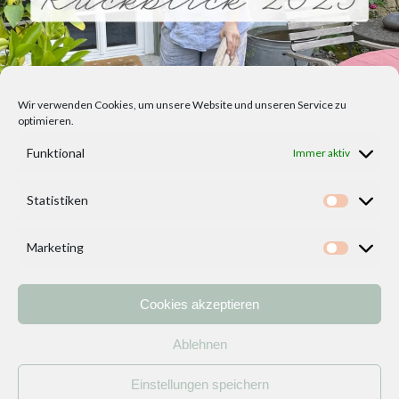
Wir verwenden Cookies, um unsere Website und unseren Service zu
optimieren.
Funktional
Immer aktiv
Statistiken
Statisti
Marketing
Marketi
Cookies akzeptieren
Home
Vorlagen
ÜBER MICH und DEKOIDEENREICH
Kontakt
Ablehnen
Impressum
/
Datenschutzerklärung
Einstellungen speichern