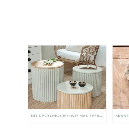
DIY UPCYLING IDEE: WIE MAN SPERRMÜLL IN EIN DESIGNER TEIL VERWANDELT