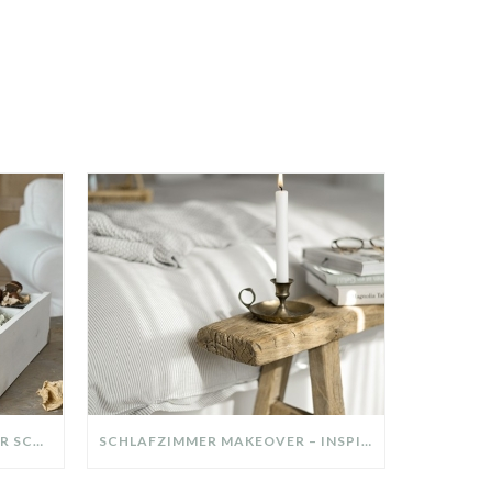
DIY-DEKO-TABLETT AUS ALTER SCHUBLADE – NACHHALTIGE HERBSTDEKO SELBER MACHEN!
SCHLAFZIMMER MAKEOVER – INSPIRATION FÜR DEIN SCHLAFZIMMER: AUS ALT MACH NEU – HELL, GEMÜTLICH UND EINLADEND