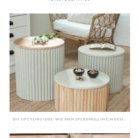
DIY UPCYLING IDEE: WIE MAN SPERRMÜLL IN EIN DESIGNER TEIL VERWANDELT