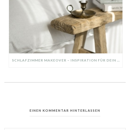
SCHLAFZIMMER MAKEOVER – INSPIRATION FÜR DEIN SCHLAFZIMMER: AUS ALT MACH NEU – HELL, GEMÜTLICH UND EINLADEND
EINEN KOMMENTAR HINTERLASSEN