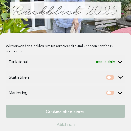
Wir verwenden Cookies, um unsere Website und unseren Service zu
optimieren.
Funktional
Immer aktiv
Statistiken
Statisti
Marketing
Marketi
Cookies akzeptieren
Home
Vorlagen
ÜBER MICH und DEKOIDEENREICH
Kontakt
Ablehnen