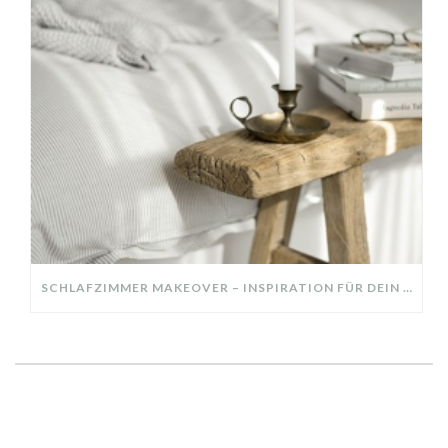
SCHLAFZIMMER MAKEOVER – INSPIRATION FÜR DEIN SCHLAFZIMMER: AUS ALT MACH NEU – HELL, GEMÜTLICH UND EINLADEND