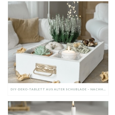
DIY-DEKO-TABLETT AUS ALTER SCHUBLADE – NACHHALTIGE HERBSTDEKO SELBER MACHEN!