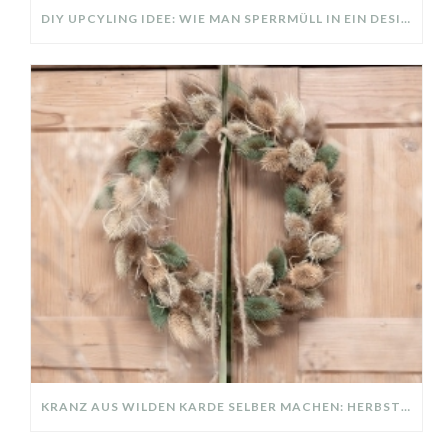
DIY UPCYLING IDEE: WIE MAN SPERRMÜLL IN EIN DESIGNER TEIL VERWANDELT
KRANZ AUS WILDEN KARDE SELBER MACHEN: HERBSTDEKO GANZ EINFACH