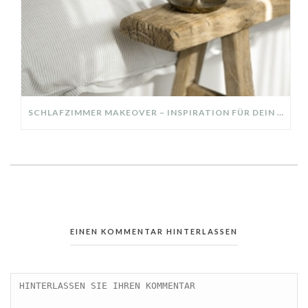
SCHLAFZIMMER MAKEOVER – INSPIRATION FÜR DEIN SCHLAFZIMMER: AUS ALT MACH NEU – HELL, GEMÜTLICH UND EINLADEND
EINEN KOMMENTAR HINTERLASSEN