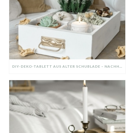
DIY-DEKO-TABLETT AUS ALTER SCHUBLADE – NACHHALTIGE HERBSTDEKO SELBER MACHEN!