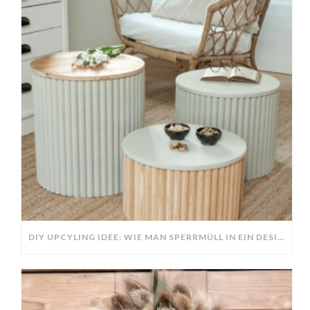
DIY UPCYLING IDEE: WIE MAN SPERRMÜLL IN EIN DESIGNER TEIL VERWANDELT