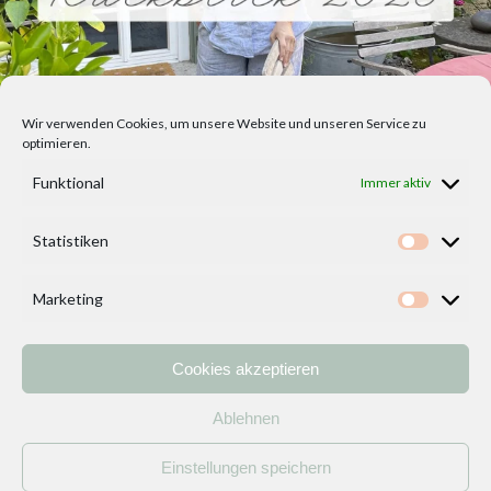
Wir verwenden Cookies, um unsere Website und unseren Service zu
optimieren.
Funktional
Immer aktiv
Statistiken
Statisti
Marketing
Marketi
Cookies akzeptieren
Home
Vorlagen
ÜBER MICH und DEKOIDEENREICH
Kontakt
Ablehnen
Impressum
/
Datenschutzerklärung
Einstellungen speichern