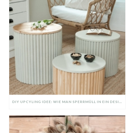
DIY UPCYLING IDEE: WIE MAN SPERRMÜLL IN EIN DESIGNER TEIL VERWANDELT