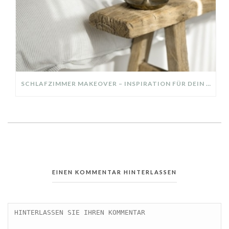
SCHLAFZIMMER MAKEOVER – INSPIRATION FÜR DEIN SCHLAFZIMMER: AUS ALT MACH NEU – HELL, GEMÜTLICH UND EINLADEND
EINEN KOMMENTAR HINTERLASSEN