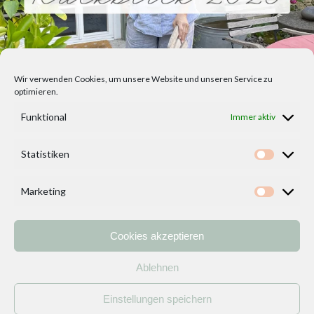
Wir verwenden Cookies, um unsere Website und unseren Service zu
optimieren.
Funktional
Immer aktiv
Statistiken
Statisti
Marketing
Marketi
Cookies akzeptieren
Home
Vorlagen
ÜBER MICH und DEKOIDEENREICH
Kontakt
Ablehnen
Impressum
/
Datenschutzerklärung
Einstellungen speichern