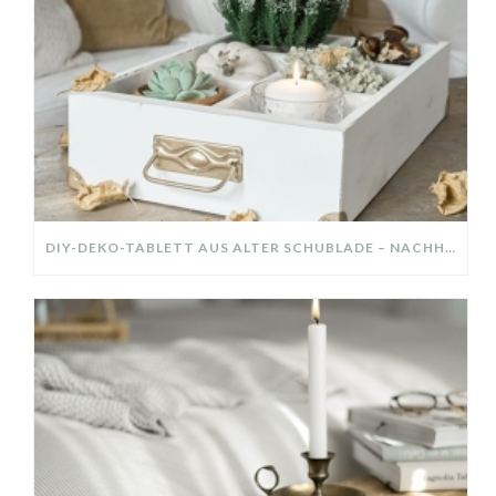
DIY-DEKO-TABLETT AUS ALTER SCHUBLADE – NACHHALTIGE HERBSTDEKO SELBER MACHEN!