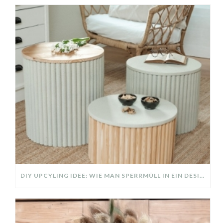
DIY UPCYLING IDEE: WIE MAN SPERRMÜLL IN EIN DESIGNER TEIL VERWANDELT