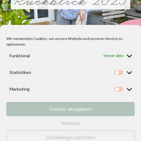
Wir verwenden Cookies, um unsere Website und unseren Service zu
optimieren.
Funktional
Immer aktiv
Statistiken
Statisti
Marketing
Marketi
Cookies akzeptieren
Home
Vorlagen
ÜBER MICH und DEKOIDEENREICH
Kontakt
Ablehnen
Impressum
/
Datenschutzerklärung
Einstellungen speichern