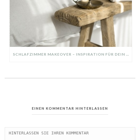
SCHLAFZIMMER MAKEOVER – INSPIRATION FÜR DEIN SCHLAFZIMMER: AUS ALT MACH NEU – HELL, GEMÜTLICH UND EINLADEND
EINEN KOMMENTAR HINTERLASSEN