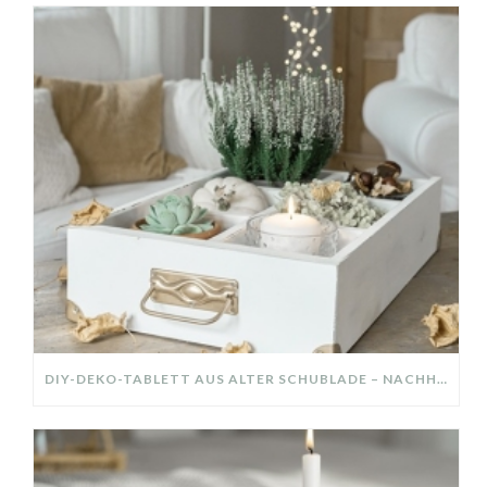
DIY-DEKO-TABLETT AUS ALTER SCHUBLADE – NACHHALTIGE HERBSTDEKO SELBER MACHEN!