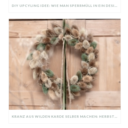
DIY UPCYLING IDEE: WIE MAN SPERRMÜLL IN EIN DESIGNER TEIL VERWANDELT
KRANZ AUS WILDEN KARDE SELBER MACHEN: HERBSTDEKO GANZ EINFACH