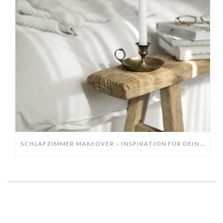
SCHLAFZIMMER MAKEOVER – INSPIRATION FÜR DEIN SCHLAFZIMMER: AUS ALT MACH NEU – HELL, GEMÜTLICH UND EINLADEND