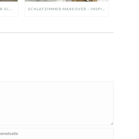
DIY-DEKO-TABLETT AUS ALTER SCHUBLADE – NACHHALTIGE HERBSTDEKO SELBER MACHEN!
SCHLAFZIMMER MAKEOVER – INSPIRATION FÜR DEIN SCHLAFZIMMER: AUS ALT MACH NEU – HELL, GEMÜTLICH UND EINLADEND