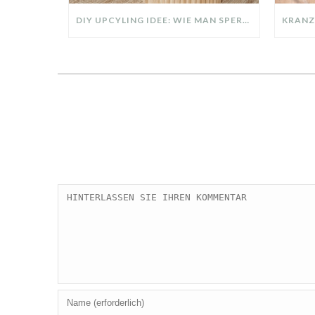
DIY UPCYLING IDEE: WIE MAN SPERRMÜLL IN EIN DESIGNER TEIL VERWANDELT