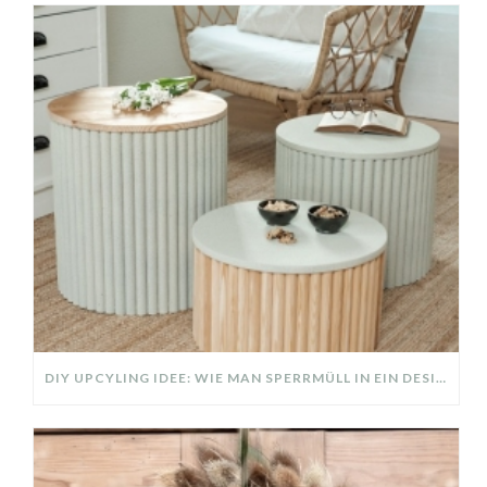
DIY UPCYLING IDEE: WIE MAN SPERRMÜLL IN EIN DESIGNER TEIL VERWANDELT