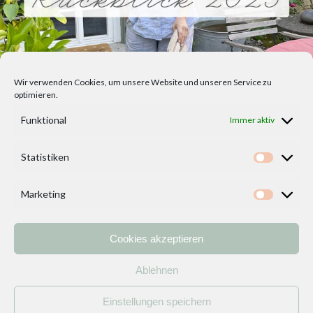
Wir verwenden Cookies, um unsere Website und unseren Service zu
optimieren.
Funktional
Immer aktiv
Statistiken
Statisti
Marketing
Marketi
Cookies akzeptieren
Home
Vorlagen
ÜBER MICH und DEKOIDEENREICH
Kontakt
Ablehnen
Impressum
/
Datenschutzerklärung
Einstellungen speichern