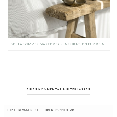
SCHLAFZIMMER MAKEOVER – INSPIRATION FÜR DEIN SCHLAFZIMMER: AUS ALT MACH NEU – HELL, GEMÜTLICH UND EINLADEND
EINEN KOMMENTAR HINTERLASSEN