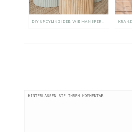
DIY UPCYLING IDEE: WIE MAN SPERRMÜLL IN EIN DESIGNER TEIL VERWANDELT