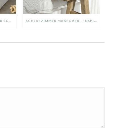
DIY-DEKO-TABLETT AUS ALTER SCHUBLADE – NACHHALTIGE HERBSTDEKO SELBER MACHEN!
SCHLAFZIMMER MAKEOVER – INSPIRATION FÜR DEIN SCHLAFZIMMER: AUS ALT MACH NEU – HELL, GEMÜTLICH UND EINLADEND