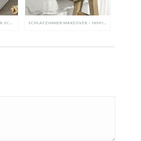
DIY-DEKO-TABLETT AUS ALTER SCHUBLADE – NACHHALTIGE HERBSTDEKO SELBER MACHEN!
SCHLAFZIMMER MAKEOVER – INSPIRATION FÜR DEIN SCHLAFZIMMER: AUS ALT MACH NEU – HELL, GEMÜTLICH UND EINLADEND