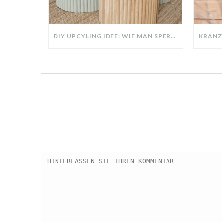
DIY UPCYLING IDEE: WIE MAN SPERRMÜLL IN EIN DESIGNER TEIL VERWANDELT