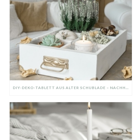
DIY-DEKO-TABLETT AUS ALTER SCHUBLADE – NACHHALTIGE HERBSTDEKO SELBER MACHEN!