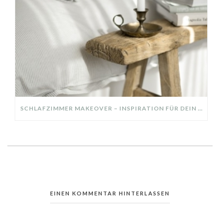
SCHLAFZIMMER MAKEOVER – INSPIRATION FÜR DEIN SCHLAFZIMMER: AUS ALT MACH NEU – HELL, GEMÜTLICH UND EINLADEND
EINEN KOMMENTAR HINTERLASSEN