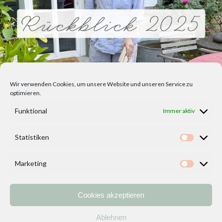
Wir verwenden Cookies, um unsere Website und unseren Service zu
optimieren.
Funktional
Immer aktiv
Statistiken
Statisti
Marketing
Marketi
Cookies akzeptieren
Home
Vorlagen
ÜBER MICH und DEKOIDEENREICH
Kontakt
Ablehnen