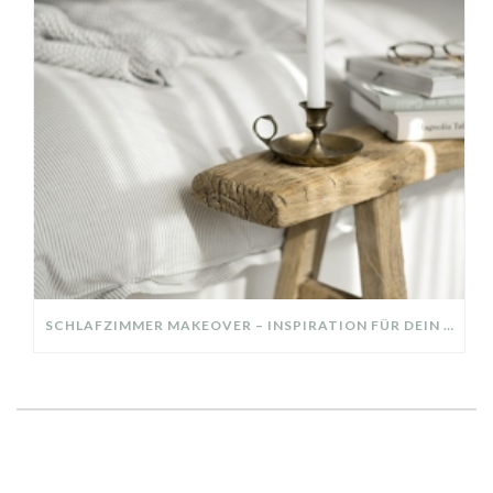
SCHLAFZIMMER MAKEOVER – INSPIRATION FÜR DEIN SCHLAFZIMMER: AUS ALT MACH NEU – HELL, GEMÜTLICH UND EINLADEND