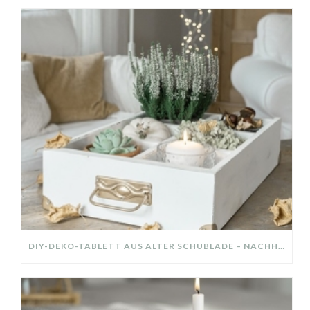
DIY-DEKO-TABLETT AUS ALTER SCHUBLADE – NACHHALTIGE HERBSTDEKO SELBER MACHEN!