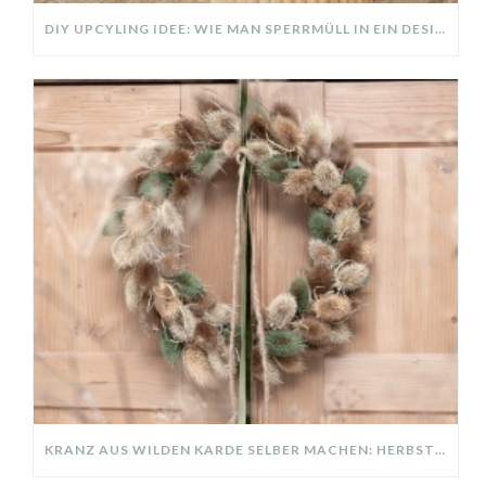
DIY UPCYLING IDEE: WIE MAN SPERRMÜLL IN EIN DESIGNER TEIL VERWANDELT
KRANZ AUS WILDEN KARDE SELBER MACHEN: HERBSTDEKO GANZ EINFACH