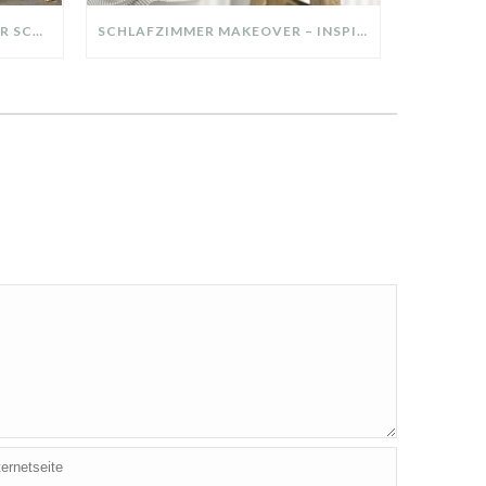
DIY-DEKO-TABLETT AUS ALTER SCHUBLADE – NACHHALTIGE HERBSTDEKO SELBER MACHEN!
SCHLAFZIMMER MAKEOVER – INSPIRATION FÜR DEIN SCHLAFZIMMER: AUS ALT MACH NEU – HELL, GEMÜTLICH UND EINLADEND