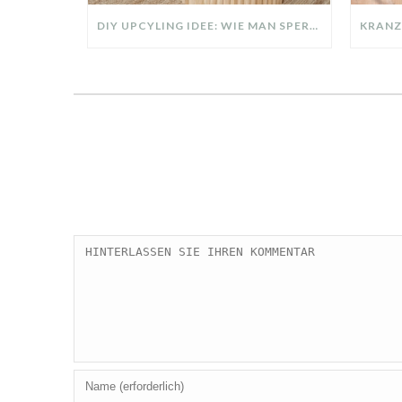
DIY UPCYLING IDEE: WIE MAN SPERRMÜLL IN EIN DESIGNER TEIL VERWANDELT