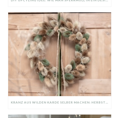
DIY UPCYLING IDEE: WIE MAN SPERRMÜLL IN EIN DESIGNER TEIL VERWANDELT
KRANZ AUS WILDEN KARDE SELBER MACHEN: HERBSTDEKO GANZ EINFACH