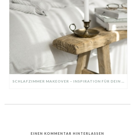
SCHLAFZIMMER MAKEOVER – INSPIRATION FÜR DEIN SCHLAFZIMMER: AUS ALT MACH NEU – HELL, GEMÜTLICH UND EINLADEND
EINEN KOMMENTAR HINTERLASSEN