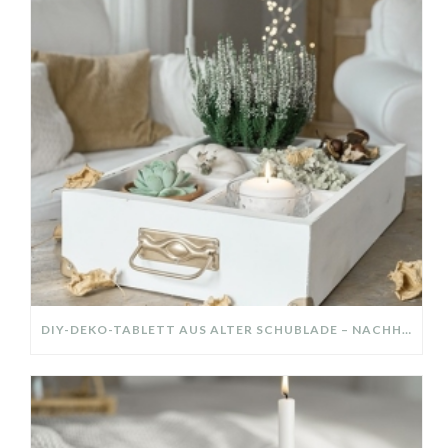
DIY-DEKO-TABLETT AUS ALTER SCHUBLADE – NACHHALTIGE HERBSTDEKO SELBER MACHEN!