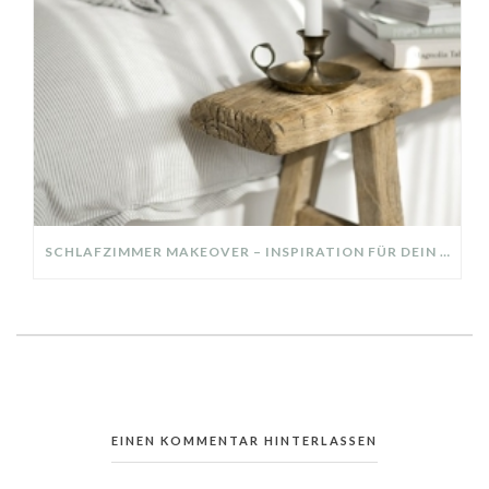
SCHLAFZIMMER MAKEOVER – INSPIRATION FÜR DEIN SCHLAFZIMMER: AUS ALT MACH NEU – HELL, GEMÜTLICH UND EINLADEND
EINEN KOMMENTAR HINTERLASSEN