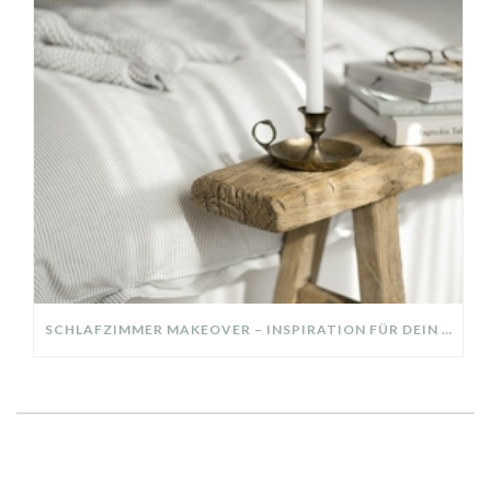
SCHLAFZIMMER MAKEOVER – INSPIRATION FÜR DEIN SCHLAFZIMMER: AUS ALT MACH NEU – HELL, GEMÜTLICH UND EINLADEND