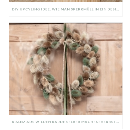
DIY UPCYLING IDEE: WIE MAN SPERRMÜLL IN EIN DESIGNER TEIL VERWANDELT
KRANZ AUS WILDEN KARDE SELBER MACHEN: HERBSTDEKO GANZ EINFACH