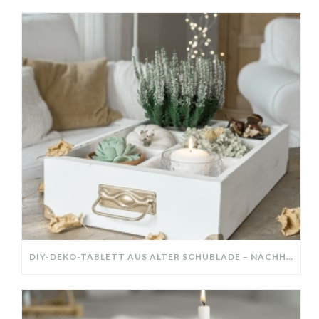
DIY-DEKO-TABLETT AUS ALTER SCHUBLADE – NACHHALTIGE HERBSTDEKO SELBER MACHEN!