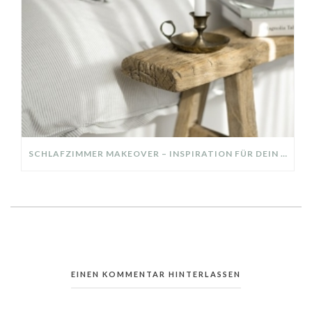
SCHLAFZIMMER MAKEOVER – INSPIRATION FÜR DEIN SCHLAFZIMMER: AUS ALT MACH NEU – HELL, GEMÜTLICH UND EINLADEND
EINEN KOMMENTAR HINTERLASSEN