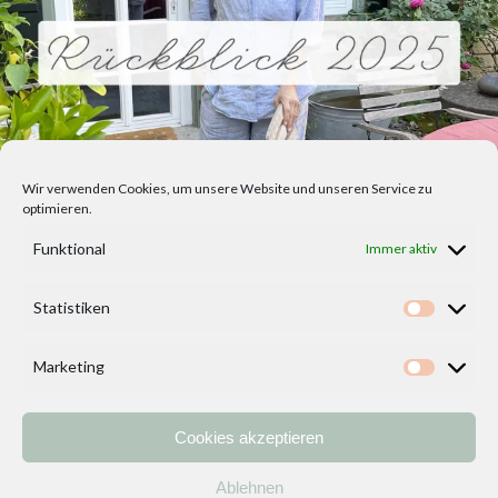
Wir verwenden Cookies, um unsere Website und unseren Service zu
optimieren.
Funktional
Immer aktiv
Statistiken
Statisti
Marketing
Marketi
Cookies akzeptieren
Home
Vorlagen
ÜBER MICH und DEKOIDEENREICH
Kontakt
Ablehnen