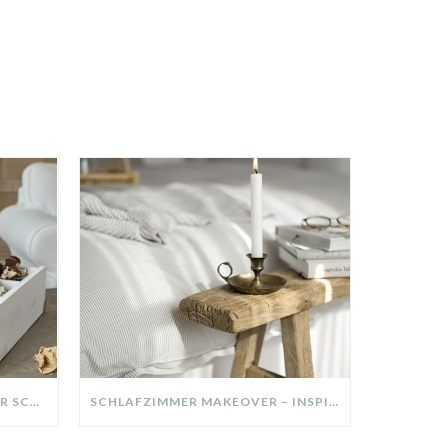
DIY-DEKO-TABLETT AUS ALTER SCHUBLADE – NACHHALTIGE HERBSTDEKO SELBER MACHEN!
SCHLAFZIMMER MAKEOVER – INSPIRATION FÜR DEIN SCHLAFZIMMER: AUS ALT MACH NEU – HELL, GEMÜTLICH UND EINLADEND