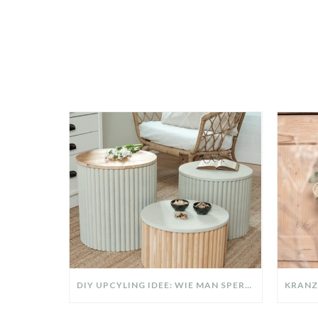
DIY UPCYLING IDEE: WIE MAN SPERRMÜLL IN EIN DESIGNER TEIL VERWANDELT