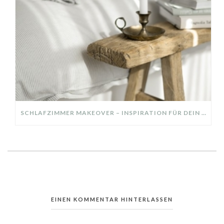
SCHLAFZIMMER MAKEOVER – INSPIRATION FÜR DEIN SCHLAFZIMMER: AUS ALT MACH NEU – HELL, GEMÜTLICH UND EINLADEND
EINEN KOMMENTAR HINTERLASSEN