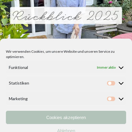
Wir verwenden Cookies, um unsere Website und unseren Service zu
optimieren.
Funktional
Immer aktiv
Statistiken
Statisti
Marketing
Marketi
Cookies akzeptieren
Home
Vorlagen
ÜBER MICH und DEKOIDEENREICH
Kontakt
Ablehnen