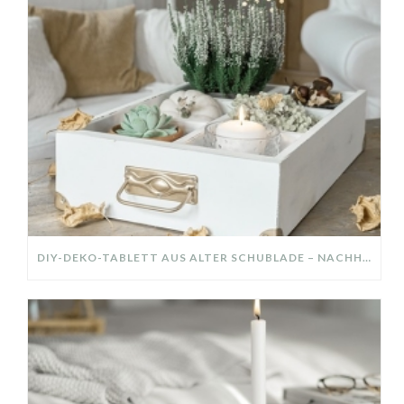
DIY-DEKO-TABLETT AUS ALTER SCHUBLADE – NACHHALTIGE HERBSTDEKO SELBER MACHEN!