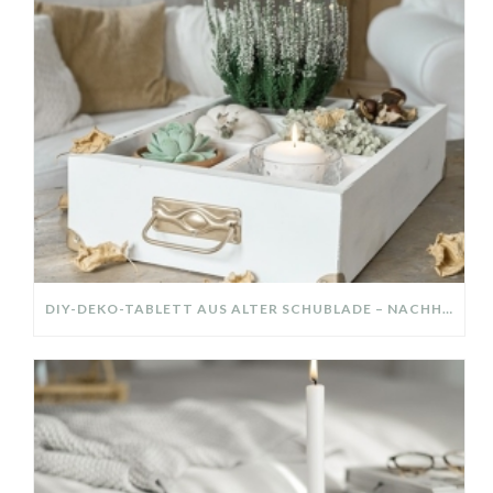
DIY-DEKO-TABLETT AUS ALTER SCHUBLADE – NACHHALTIGE HERBSTDEKO SELBER MACHEN!