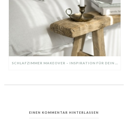
SCHLAFZIMMER MAKEOVER – INSPIRATION FÜR DEIN SCHLAFZIMMER: AUS ALT MACH NEU – HELL, GEMÜTLICH UND EINLADEND
EINEN KOMMENTAR HINTERLASSEN