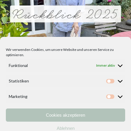
Wir verwenden Cookies, um unsere Website und unseren Service zu
optimieren.
Funktional
Immer aktiv
Statistiken
Statisti
Marketing
Marketi
Cookies akzeptieren
Home
Vorlagen
ÜBER MICH und DEKOIDEENREICH
Kontakt
Ablehnen