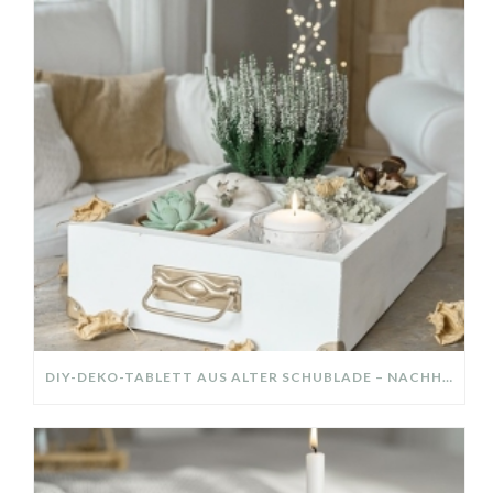
DIY-DEKO-TABLETT AUS ALTER SCHUBLADE – NACHHALTIGE HERBSTDEKO SELBER MACHEN!