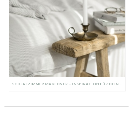
SCHLAFZIMMER MAKEOVER – INSPIRATION FÜR DEIN SCHLAFZIMMER: AUS ALT MACH NEU – HELL, GEMÜTLICH UND EINLADEND