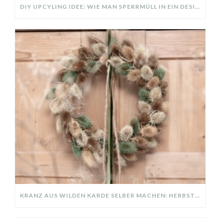
DIY UPCYLING IDEE: WIE MAN SPERRMÜLL IN EIN DESIGNER TEIL VERWANDELT
KRANZ AUS WILDEN KARDE SELBER MACHEN: HERBSTDEKO GANZ EINFACH