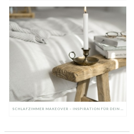
SCHLAFZIMMER MAKEOVER – INSPIRATION FÜR DEIN SCHLAFZIMMER: AUS ALT MACH NEU – HELL, GEMÜTLICH UND EINLADEND