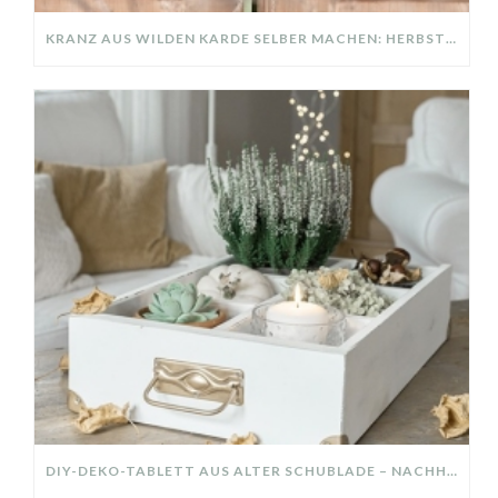
KRANZ AUS WILDEN KARDE SELBER MACHEN: HERBSTDEKO GANZ EINFACH
DIY-DEKO-TABLETT AUS ALTER SCHUBLADE – NACHHALTIGE HERBSTDEKO SELBER MACHEN!