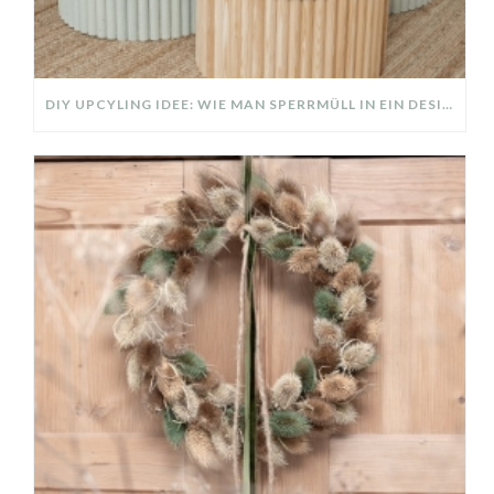
DIY UPCYLING IDEE: WIE MAN SPERRMÜLL IN EIN DESIGNER TEIL VERWANDELT