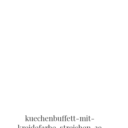
kuechenbuffett-mit-
kreidefarbe-streichen-39