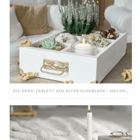
DIY-DEKO-TABLETT AUS ALTER SCHUBLADE – NACHHALTIGE HERBSTDEKO SELBER MACHEN!