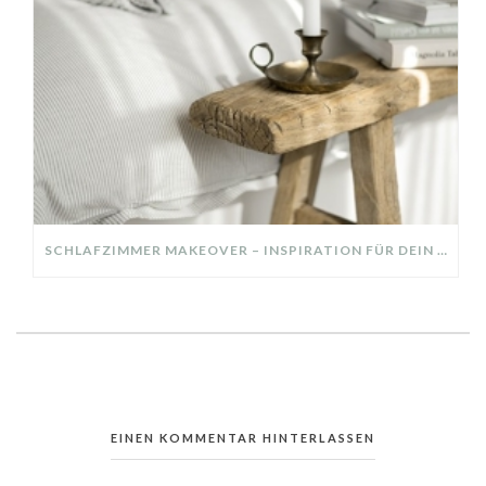
SCHLAFZIMMER MAKEOVER – INSPIRATION FÜR DEIN SCHLAFZIMMER: AUS ALT MACH NEU – HELL, GEMÜTLICH UND EINLADEND
EINEN KOMMENTAR HINTERLASSEN