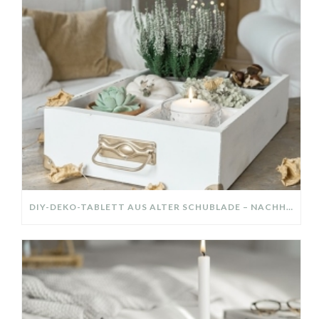
DIY-DEKO-TABLETT AUS ALTER SCHUBLADE – NACHHALTIGE HERBSTDEKO SELBER MACHEN!