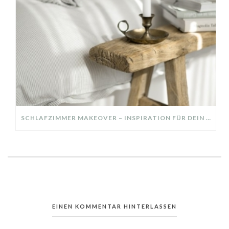
SCHLAFZIMMER MAKEOVER – INSPIRATION FÜR DEIN SCHLAFZIMMER: AUS ALT MACH NEU – HELL, GEMÜTLICH UND EINLADEND
EINEN KOMMENTAR HINTERLASSEN