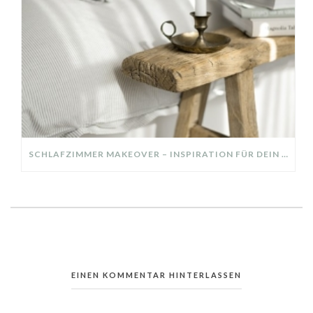
SCHLAFZIMMER MAKEOVER – INSPIRATION FÜR DEIN SCHLAFZIMMER: AUS ALT MACH NEU – HELL, GEMÜTLICH UND EINLADEND
EINEN KOMMENTAR HINTERLASSEN