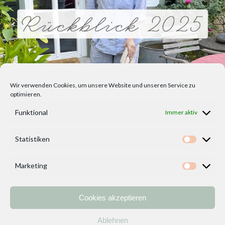
Wir verwenden Cookies, um unsere Website und unseren Service zu
optimieren.
Funktional
Immer aktiv
Statistiken
Statisti
Marketing
Marketi
Cookies akzeptieren
Home
Vorlagen
ÜBER MICH und DEKOIDEENREICH
Kontakt
Ablehnen