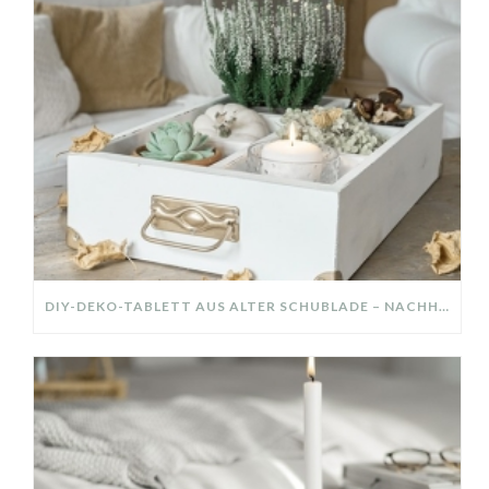
DIY-DEKO-TABLETT AUS ALTER SCHUBLADE – NACHHALTIGE HERBSTDEKO SELBER MACHEN!