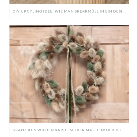
DIY UPCYLING IDEE: WIE MAN SPERRMÜLL IN EIN DESIGNER TEIL VERWANDELT
KRANZ AUS WILDEN KARDE SELBER MACHEN: HERBSTDEKO GANZ EINFACH