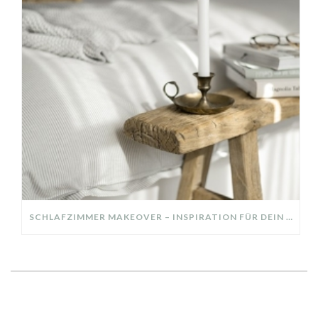
SCHLAFZIMMER MAKEOVER – INSPIRATION FÜR DEIN SCHLAFZIMMER: AUS ALT MACH NEU – HELL, GEMÜTLICH UND EINLADEND