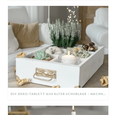
DIY-DEKO-TABLETT AUS ALTER SCHUBLADE – NACHHALTIGE HERBSTDEKO SELBER MACHEN!