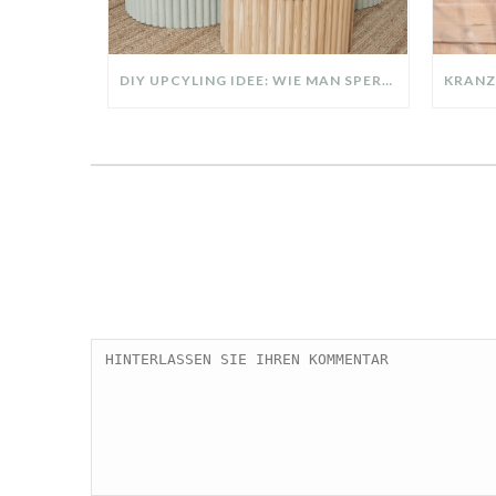
DIY UPCYLING IDEE: WIE MAN SPERRMÜLL IN EIN DESIGNER TEIL VERWANDELT