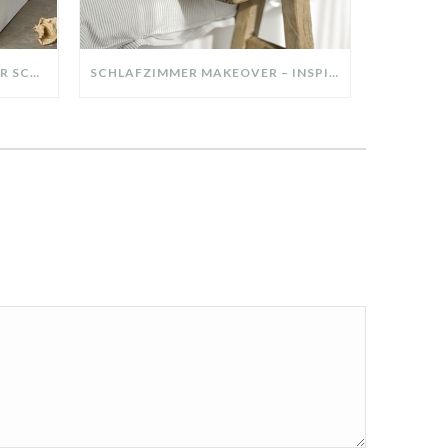
DIY-DEKO-TABLETT AUS ALTER SCHUBLADE – NACHHALTIGE HERBSTDEKO SELBER MACHEN!
SCHLAFZIMMER MAKEOVER – INSPIRATION FÜR DEIN SCHLAFZIMMER: AUS ALT MACH NEU – HELL, GEMÜTLICH UND EINLADEND