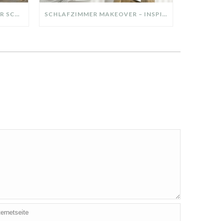
DIY-DEKO-TABLETT AUS ALTER SCHUBLADE – NACHHALTIGE HERBSTDEKO SELBER MACHEN!
SCHLAFZIMMER MAKEOVER – INSPIRATION FÜR DEIN SCHLAFZIMMER: AUS ALT MACH NEU – HELL, GEMÜTLICH UND EINLADEND