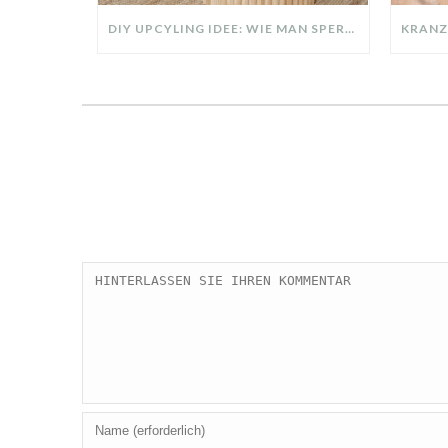
DIY UPCYLING IDEE: WIE MAN SPERRMÜLL IN EIN DESIGNER TEIL VERWANDELT