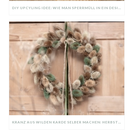
DIY UPCYLING IDEE: WIE MAN SPERRMÜLL IN EIN DESIGNER TEIL VERWANDELT
KRANZ AUS WILDEN KARDE SELBER MACHEN: HERBSTDEKO GANZ EINFACH