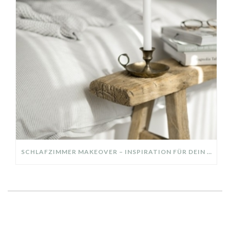
SCHLAFZIMMER MAKEOVER – INSPIRATION FÜR DEIN SCHLAFZIMMER: AUS ALT MACH NEU – HELL, GEMÜTLICH UND EINLADEND