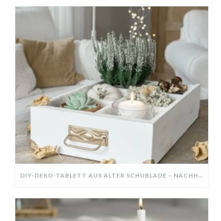
DIY-DEKO-TABLETT AUS ALTER SCHUBLADE – NACHHALTIGE HERBSTDEKO SELBER MACHEN!