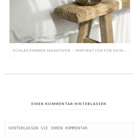
SCHLAFZIMMER MAKEOVER – INSPIRATION FÜR DEIN SCHLAFZIMMER: AUS ALT MACH NEU – HELL, GEMÜTLICH UND EINLADEND
EINEN KOMMENTAR HINTERLASSEN