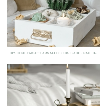
DIY-DEKO-TABLETT AUS ALTER SCHUBLADE – NACHHALTIGE HERBSTDEKO SELBER MACHEN!