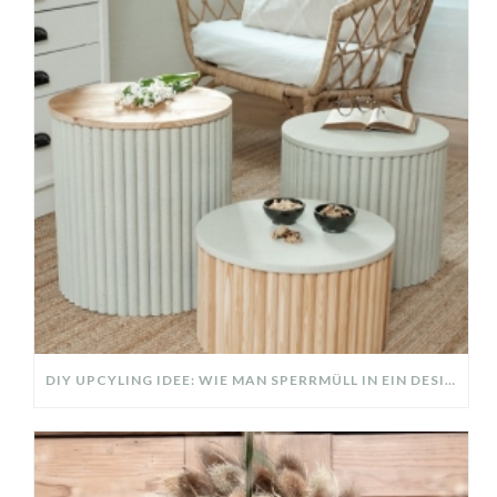
DIY UPCYLING IDEE: WIE MAN SPERRMÜLL IN EIN DESIGNER TEIL VERWANDELT