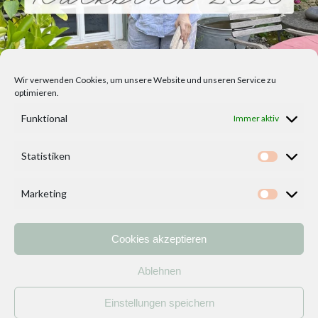
Wir verwenden Cookies, um unsere Website und unseren Service zu
optimieren.
Funktional
Immer aktiv
Statistiken
Statisti
Marketing
Marketi
Cookies akzeptieren
Home
Vorlagen
ÜBER MICH und DEKOIDEENREICH
Kontakt
Ablehnen
Impressum
/
Datenschutzerklärung
Einstellungen speichern