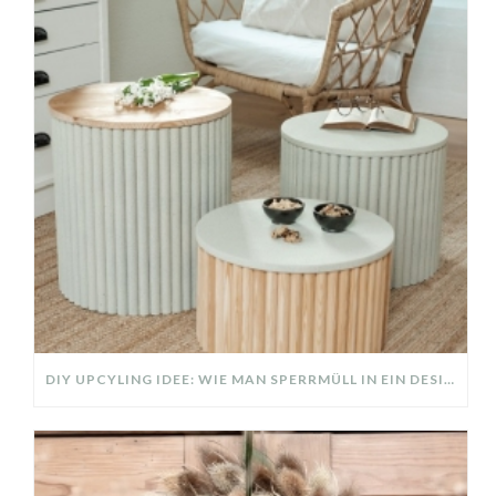
DIY UPCYLING IDEE: WIE MAN SPERRMÜLL IN EIN DESIGNER TEIL VERWANDELT