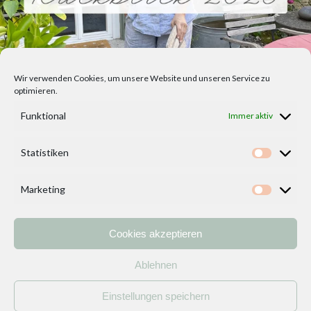
Wir verwenden Cookies, um unsere Website und unseren Service zu
optimieren.
Funktional
Immer aktiv
Statistiken
Statisti
Marketing
Marketi
Cookies akzeptieren
Home
Vorlagen
ÜBER MICH und DEKOIDEENREICH
Kontakt
Ablehnen
Impressum
/
Datenschutzerklärung
Einstellungen speichern