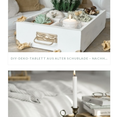
DIY-DEKO-TABLETT AUS ALTER SCHUBLADE – NACHHALTIGE HERBSTDEKO SELBER MACHEN!