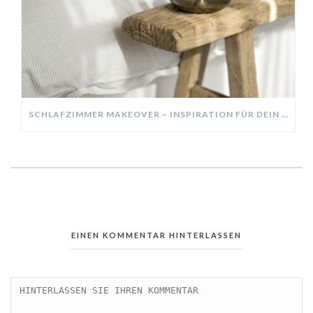
SCHLAFZIMMER MAKEOVER – INSPIRATION FÜR DEIN SCHLAFZIMMER: AUS ALT MACH NEU – HELL, GEMÜTLICH UND EINLADEND
EINEN KOMMENTAR HINTERLASSEN