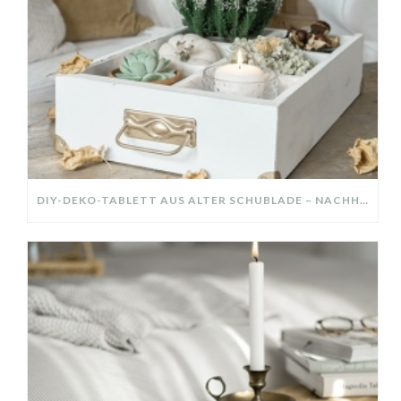
DIY-DEKO-TABLETT AUS ALTER SCHUBLADE – NACHHALTIGE HERBSTDEKO SELBER MACHEN!