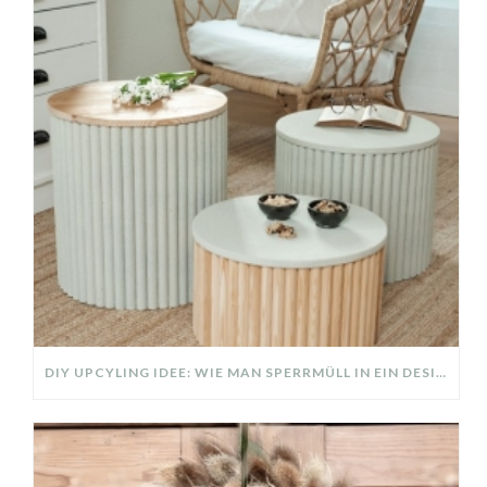
DIY UPCYLING IDEE: WIE MAN SPERRMÜLL IN EIN DESIGNER TEIL VERWANDELT