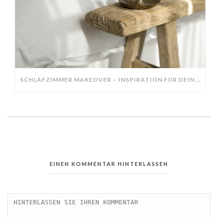
SCHLAFZIMMER MAKEOVER – INSPIRATION FÜR DEIN SCHLAFZIMMER: AUS ALT MACH NEU – HELL, GEMÜTLICH UND EINLADEND
EINEN KOMMENTAR HINTERLASSEN