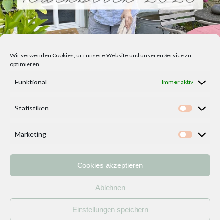
Wir verwenden Cookies, um unsere Website und unseren Service zu
optimieren.
Funktional
Immer aktiv
Statistiken
Statisti
Marketing
Marketi
Cookies akzeptieren
Home
Vorlagen
ÜBER MICH und DEKOIDEENREICH
Kontakt
Ablehnen
Impressum
/
Datenschutzerklärung
Einstellungen speichern