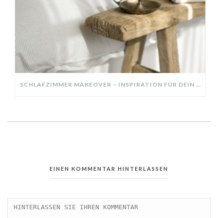
SCHLAFZIMMER MAKEOVER – INSPIRATION FÜR DEIN SCHLAFZIMMER: AUS ALT MACH NEU – HELL, GEMÜTLICH UND EINLADEND
EINEN KOMMENTAR HINTERLASSEN