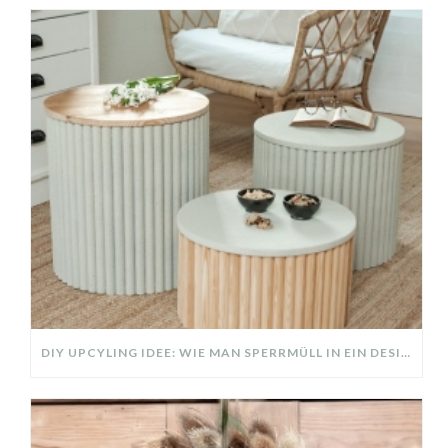
DIY UPCYLING IDEE: WIE MAN SPERRMÜLL IN EIN DESIGNER TEIL VERWANDELT