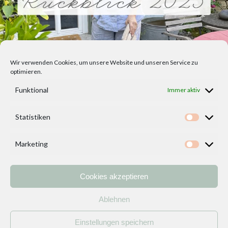
Wir verwenden Cookies, um unsere Website und unseren Service zu
optimieren.
Funktional
Immer aktiv
Statistiken
Statisti
Marketing
Marketi
Cookies akzeptieren
Home
Vorlagen
ÜBER MICH und DEKOIDEENREICH
Kontakt
Ablehnen
Impressum
/
Datenschutzerklärung
Einstellungen speichern