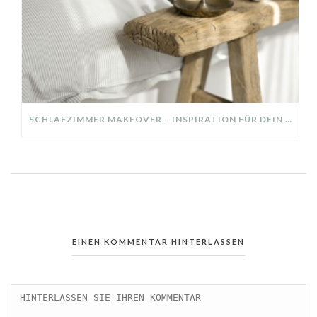
SCHLAFZIMMER MAKEOVER – INSPIRATION FÜR DEIN SCHLAFZIMMER: AUS ALT MACH NEU – HELL, GEMÜTLICH UND EINLADEND
EINEN KOMMENTAR HINTERLASSEN