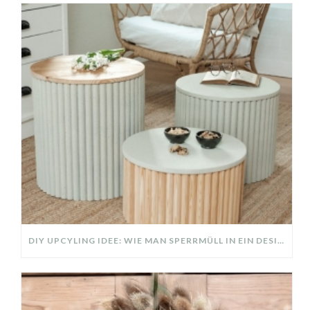
DIY UPCYLING IDEE: WIE MAN SPERRMÜLL IN EIN DESIGNER TEIL VERWANDELT