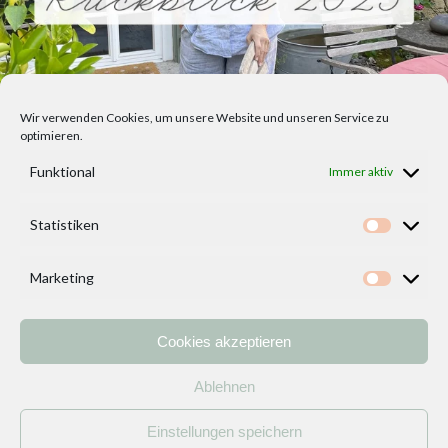
Wir verwenden Cookies, um unsere Website und unseren Service zu
optimieren.
Funktional
Immer aktiv
Statistiken
Statisti
Marketing
Marketi
Cookies akzeptieren
Home
Vorlagen
ÜBER MICH und DEKOIDEENREICH
Kontakt
Ablehnen
Impressum
/
Datenschutzerklärung
Einstellungen speichern