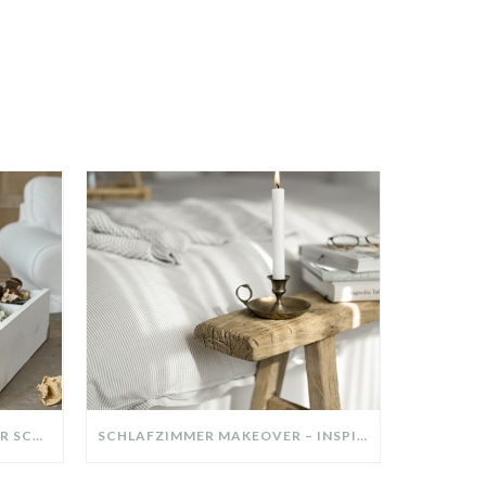
DIY-DEKO-TABLETT AUS ALTER SCHUBLADE – NACHHALTIGE HERBSTDEKO SELBER MACHEN!
SCHLAFZIMMER MAKEOVER – INSPIRATION FÜR DEIN SCHLAFZIMMER: AUS ALT MACH NEU – HELL, GEMÜTLICH UND EINLADEND