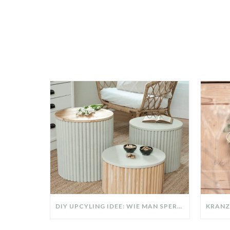
DIY UPCYLING IDEE: WIE MAN SPERRMÜLL IN EIN DESIGNER TEIL VERWANDELT