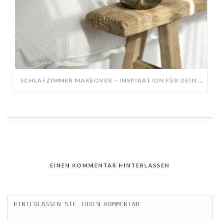
SCHLAFZIMMER MAKEOVER – INSPIRATION FÜR DEIN SCHLAFZIMMER: AUS ALT MACH NEU – HELL, GEMÜTLICH UND EINLADEND
EINEN KOMMENTAR HINTERLASSEN