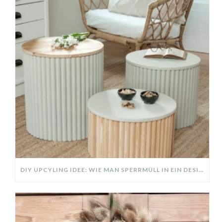
DIY UPCYLING IDEE: WIE MAN SPERRMÜLL IN EIN DESIGNER TEIL VERWANDELT