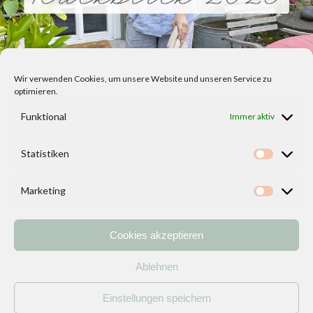
Wir verwenden Cookies, um unsere Website und unseren Service zu
optimieren.
Funktional
Immer aktiv
Statistiken
Statisti
Marketing
Marketi
Cookies akzeptieren
Home
Vorlagen
ÜBER MICH und DEKOIDEENREICH
Kontakt
Ablehnen
Impressum
/
Datenschutzerklärung
Einstellungen speichern