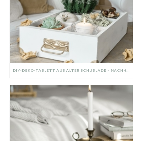
DIY-DEKO-TABLETT AUS ALTER SCHUBLADE – NACHHALTIGE HERBSTDEKO SELBER MACHEN!