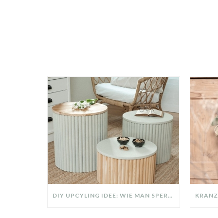
DIY UPCYLING IDEE: WIE MAN SPERRMÜLL IN EIN DESIGNER TEIL VERWANDELT