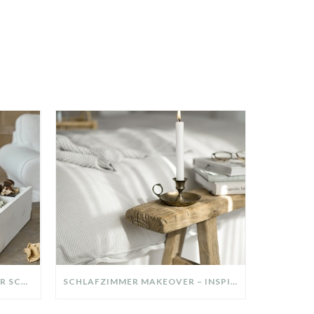
DIY-DEKO-TABLETT AUS ALTER SCHUBLADE – NACHHALTIGE HERBSTDEKO SELBER MACHEN!
SCHLAFZIMMER MAKEOVER – INSPIRATION FÜR DEIN SCHLAFZIMMER: AUS ALT MACH NEU – HELL, GEMÜTLICH UND EINLADEND