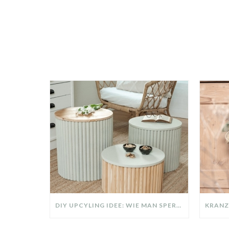
DIY UPCYLING IDEE: WIE MAN SPERRMÜLL IN EIN DESIGNER TEIL VERWANDELT