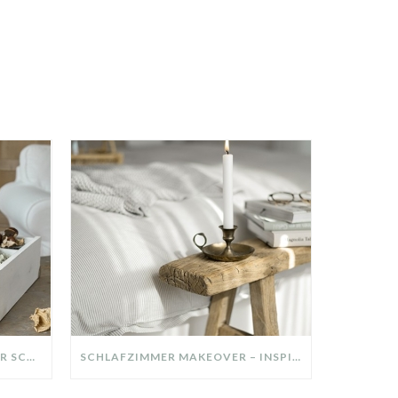
DIY-DEKO-TABLETT AUS ALTER SCHUBLADE – NACHHALTIGE HERBSTDEKO SELBER MACHEN!
SCHLAFZIMMER MAKEOVER – INSPIRATION FÜR DEIN SCHLAFZIMMER: AUS ALT MACH NEU – HELL, GEMÜTLICH UND EINLADEND