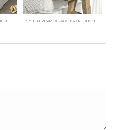
DIY-DEKO-TABLETT AUS ALTER SCHUBLADE – NACHHALTIGE HERBSTDEKO SELBER MACHEN!
SCHLAFZIMMER MAKEOVER – INSPIRATION FÜR DEIN SCHLAFZIMMER: AUS ALT MACH NEU – HELL, GEMÜTLICH UND EINLADEND