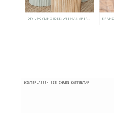
DIY UPCYLING IDEE: WIE MAN SPERRMÜLL IN EIN DESIGNER TEIL VERWANDELT