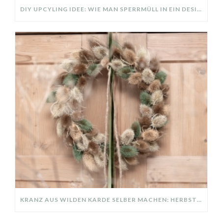
DIY UPCYLING IDEE: WIE MAN SPERRMÜLL IN EIN DESIGNER TEIL VERWANDELT
KRANZ AUS WILDEN KARDE SELBER MACHEN: HERBSTDEKO GANZ EINFACH