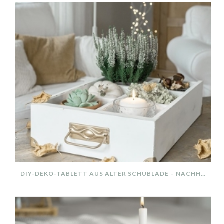
DIY-DEKO-TABLETT AUS ALTER SCHUBLADE – NACHHALTIGE HERBSTDEKO SELBER MACHEN!