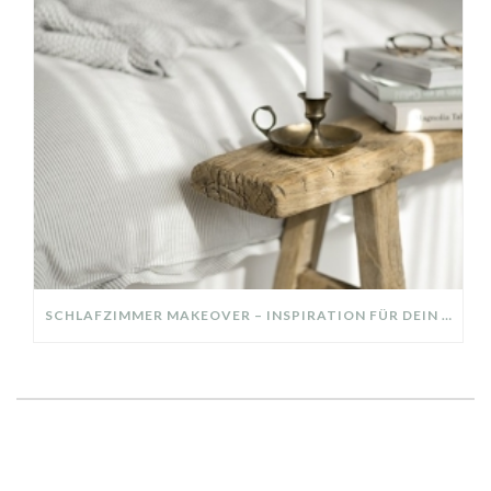
SCHLAFZIMMER MAKEOVER – INSPIRATION FÜR DEIN SCHLAFZIMMER: AUS ALT MACH NEU – HELL, GEMÜTLICH UND EINLADEND