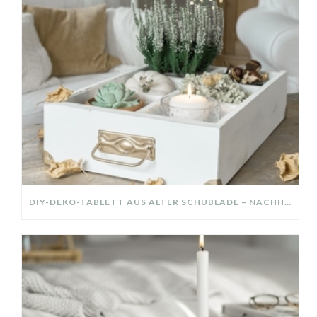
DIY-DEKO-TABLETT AUS ALTER SCHUBLADE – NACHHALTIGE HERBSTDEKO SELBER MACHEN!