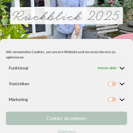
Wir verwenden Cookies, um unsere Website und unseren Service zu
optimieren.
Funktional
Immer aktiv
Statistiken
Statisti
Marketing
Marketi
Cookies akzeptieren
Home
Vorlagen
ÜBER MICH und DEKOIDEENREICH
Kontakt
Ablehnen