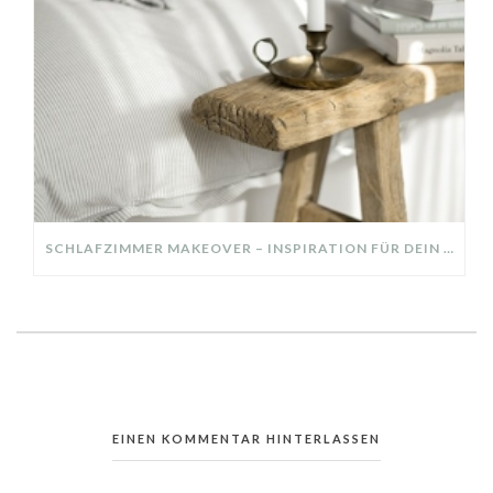
SCHLAFZIMMER MAKEOVER – INSPIRATION FÜR DEIN SCHLAFZIMMER: AUS ALT MACH NEU – HELL, GEMÜTLICH UND EINLADEND
EINEN KOMMENTAR HINTERLASSEN