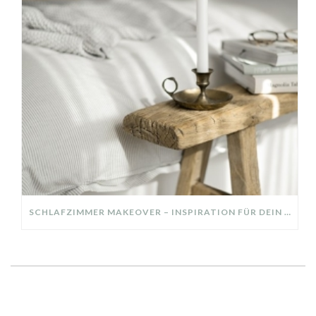
SCHLAFZIMMER MAKEOVER – INSPIRATION FÜR DEIN SCHLAFZIMMER: AUS ALT MACH NEU – HELL, GEMÜTLICH UND EINLADEND