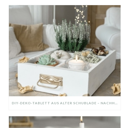
DIY-DEKO-TABLETT AUS ALTER SCHUBLADE – NACHHALTIGE HERBSTDEKO SELBER MACHEN!