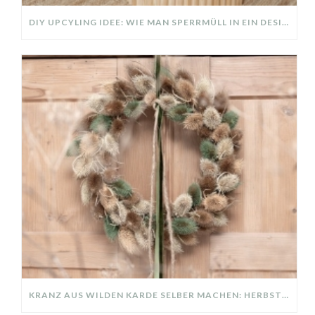
DIY UPCYLING IDEE: WIE MAN SPERRMÜLL IN EIN DESIGNER TEIL VERWANDELT
KRANZ AUS WILDEN KARDE SELBER MACHEN: HERBSTDEKO GANZ EINFACH