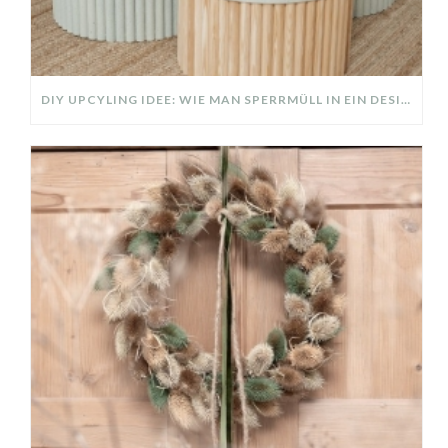
DIY UPCYLING IDEE: WIE MAN SPERRMÜLL IN EIN DESIGNER TEIL VERWANDELT