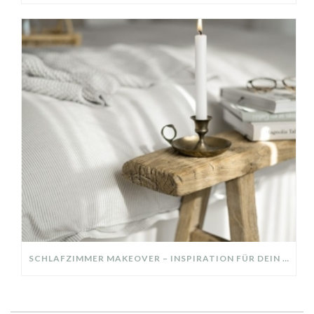
SCHLAFZIMMER MAKEOVER – INSPIRATION FÜR DEIN SCHLAFZIMMER: AUS ALT MACH NEU – HELL, GEMÜTLICH UND EINLADEND