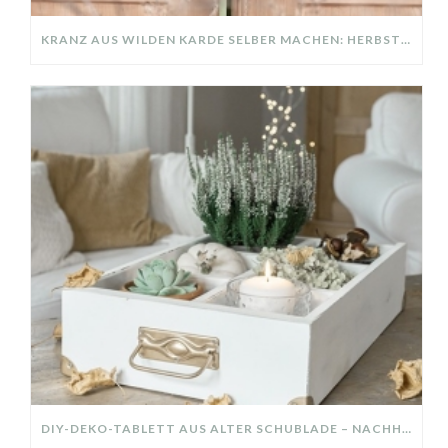
KRANZ AUS WILDEN KARDE SELBER MACHEN: HERBSTDEKO GANZ EINFACH
DIY-DEKO-TABLETT AUS ALTER SCHUBLADE – NACHHALTIGE HERBSTDEKO SELBER MACHEN!