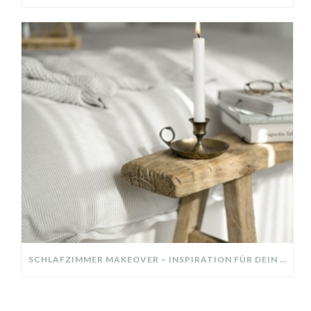
SCHLAFZIMMER MAKEOVER – INSPIRATION FÜR DEIN SCHLAFZIMMER: AUS ALT MACH NEU – HELL, GEMÜTLICH UND EINLADEND