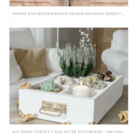
KRANZ AUS WILDEN KARDE SELBER MACHEN: HERBSTDEKO GANZ EINFACH
DIY-DEKO-TABLETT AUS ALTER SCHUBLADE – NACHHALTIGE HERBSTDEKO SELBER MACHEN!