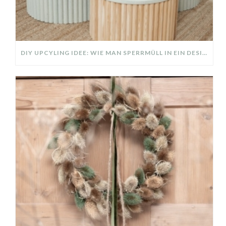
DIY UPCYLING IDEE: WIE MAN SPERRMÜLL IN EIN DESIGNER TEIL VERWANDELT